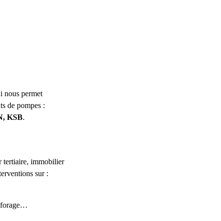
ui nous permet
nts de pompes :
, KSB
.
 tertiaire, immobilier
terventions sur :
, forage…