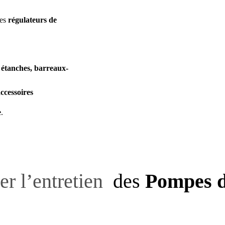
des
régulateurs de
 étanches, barreaux-
ccessoires
e
.
er l’entretien
des
Pompes d